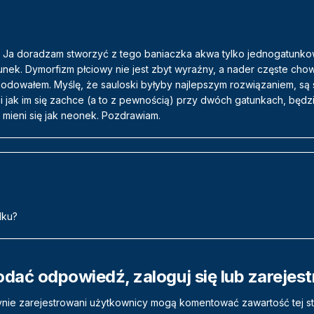
e. Ja doradzam stworzyć z tego baniaczka akwa tylko jednogatunko
ek. Dymorfizm płciowy nie jest zbyt wyraźny, a nader częste chowa
odowałem. Myślę, że sauloski byłyby najlepszym rozwiązaniem, są 
 jak im się zachce (a to z pewnością) przy dwóch gatunkach, będzie
 mieni się jak neonek. Pozdrawiam.
dku?
odać odpowiedź, zaloguj się lub zarejes
nie zarejestrowani użytkownicy mogą komentować zawartość tej st