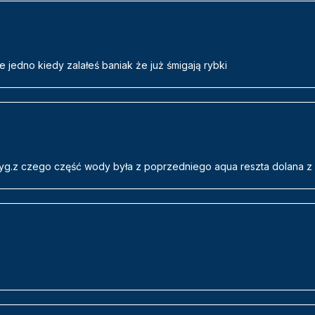
 jedno kiedy zalałeś baniak że już śmigają rybki
tyg.z czego część wody była z poprzedniego aqua reszta dolana z