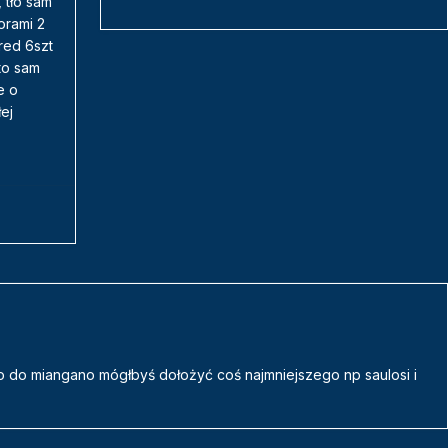
 tło sam
orami 2
red 6szt
to sam
e o
ej
go do miangano mógłbyś dołożyć coś najmniejszego np saulosi i