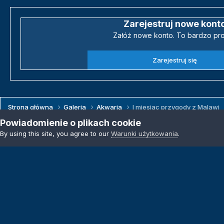
Zarejestruj nowe kont
Załóż nowe konto. To bardzo pro
Zarejestruj się
Strona główna
Galeria
Akwaria
I miesiac przygody z Malawi
Powiadomienie o plikach cookie
By using this site, you agree to our
Warunki użytkowania
.