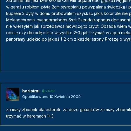
Skromne ale jest 126l-80x45x35 Filtr aquael 650 gąbka+węgiel
w garażu robiłem-płyta 2cm styropianu powypalana świeczką i 
kupiłem 3 były w domu próbowałem uzyskać jakiś kolor ale nie 
Melanochromis cyaneorhabdos 6szt Pseudotropheus demasoni 2s
nie wierzyłem jak sprzedawca mowił,żę to crypt. Obsada wiem wi
opinię czy da radę mimo wszystko 2-3 gat. trzymać w aqua niek
panoramy uciekło po jakieś 1-2 cm z każdej strony Proszę o wyr
harisimi
2 039
Opublikowano
10 Kwietnia 2009
za mały zbiornik dla esterek, za dużo gatunków za mały zbiorn
trzymać w haremach 1+3