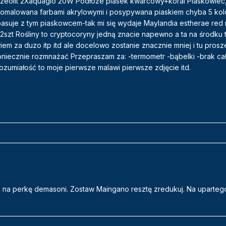
+zeolit 2Xaquaglo 20W Podłoże piasek kwarcowy+koral Piaskowiec,
pomalowana farbami akrylowymi i posypywana piaskiem chyba 5 kol
pasuje z tym piaskowcem-tak mi się wydaje Maylandia estherae red 
zt Rośliny to cryptocoryny jedną znacie napewno a ta na środku 
em za duzo itp itd ale docelowo zostanie znacznie mniej i tu prosz
oniecznie rozmnażać Przepraszam za: -termometr -bąbelki -brak cał
ozumiałość to moje pierwsze malawi pierwsze zdjęcie itd.
ik na perkę demasoni. Zostaw Maingano resztę zredukuj. Na uparte