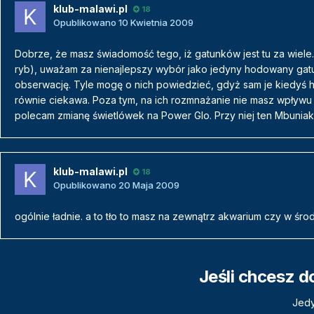
klub-malawi.pl
18
Opublikowano
10 Kwietnia 2009
Dobrze, że masz świadomość tego, iż gatunków jest tu za wiel
ryb), uważam za nienajlepszy wybór jako jedyny hodowany gatun
obserwację. Tyle mogę o nich powiedzieć, gdyż sam je kiedyś h
równie ciekawa. Poza tym, na ich rozmnażanie nie masz wpływu i
polecam zmianę świetlówek na Power Glo. Przy niej ten Mbuniak
klub-malawi.pl
18
Opublikowano
20 Maja 2009
ogólnie ładnie. a to tło to masz na zewnątrz akwarium czy w śro
Jeśli chcesz d
Jedy