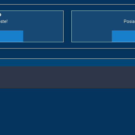
o
ste!
Posia
Język
Motyw
Polityka prywatności
Kontakt
Kontakt
Powered by Invision Community