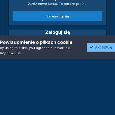
Załóż nowe konto. To bardzo proste!
Zarejestruj się
Zaloguj się
Posiadasz już konto? Zaloguj się poniżej.
Powiadomienie o plikach cookie
Akceptuję
By using this site, you agree to our
Warunki
Zaloguj się
użytkowania
.
Język
Motyw
Polityka prywatności
Kontakt
Kontakt
Powered by Invision Community