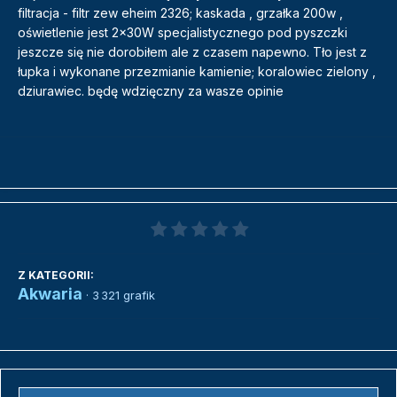
filtracja - filtr zew eheim 2326; kaskada , grzałka 200w ,
oświetlenie jest 2x30W specjalistycznego pod pyszczki
jeszcze się nie dorobiłem ale z czasem napewno. Tło jest z
łupka i wykonane przezmianie kamienie; koralowiec zielony ,
dziurawiec. będę wdzięczny za wasze opinie
Z KATEGORII:
Akwaria
· 3 321 grafik