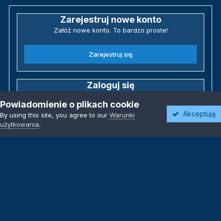
Zarejestruj nowe konto
Załóż nowe konto. To bardzo proste!
Zarejestruj się
Zaloguj się
Posiadasz już konto? Zaloguj się poniżej.
Powiadomienie o plikach cookie
Akceptuję
By using this site, you agree to our
Warunki
Zaloguj się
użytkowania
.
Język
Motyw
Polityka prywatności
Kontakt
Kontakt
Powered by Invision Community