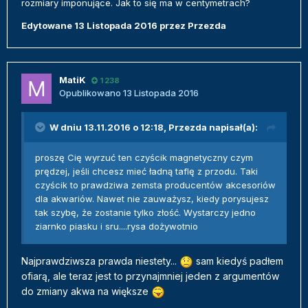
rozmiary imponujące. Jak to się ma w centymetrach?
Edytowane
13 Listopada 2016
przez Przezda
MatiK
1 238
Opublikowano
13 Listopada 2016
W dniu 13.11.2016 o 12:18,
Przezda
napisał(a):
proszę Cię wyrzuć ten czyścik magnetyczny czym
prędzej, jeśli chcesz mieć ładną taflę z przodu. Taki
czyścik to prawdziwa zemsta producentów akcesoriów
dla akwariów. Nawet nie zauważysz, kiedy porysujesz
tak szybę, że zostanie tylko złość. Wystarczy jedno
ziarnko piasku i sru....rysa dożywotnio
Najprawdziwsza prawda niestety...
sam kiedyś padłem
ofiarą, ale teraz jest to przynajmniej jeden z argumentów
do zmiany akwa na większe