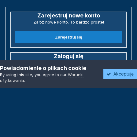
Zarejestruj nowe konto
Załóż nowe konto. To bardzo proste!
Zarejestruj się
Zaloguj się
Posiadasz już konto? Zaloguj się poniżej.
Powiadomienie o plikach cookie
Akceptuję
By using this site, you agree to our
Warunki
Zaloguj się
użytkowania
.
Język
Motyw
Polityka prywatności
Kontakt
Kontakt
Powered by Invision Community