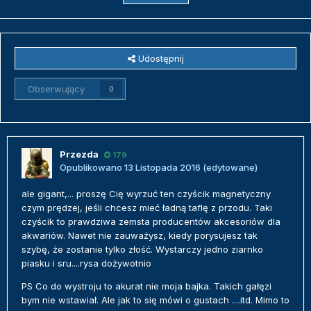
Udostępnij
Obserwujący
0
Przezda
179
Opublikowano
13 Listopada 2016
(edytowane)
ale gigant,... proszę Cię wyrzuć ten czyścik magnetyczny
czym prędzej, jeśli chcesz mieć ładną taflę z przodu. Taki
czyścik to prawdziwa zemsta producentów akcesoriów dla
akwariów. Nawet nie zauważysz, kiedy porysujesz tak
szybę, że zostanie tylko złość. Wystarczy jedno ziarnko
piasku i sru....rysa dożywotnio
PS Co do wystroju to akurat nie moja bajka. Takich gałęzi
bym nie wstawiał. Ale jak to się mówi o gustach ....itd. Mimo to