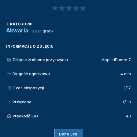
Z KATEGORII:
Akwaria
· 3 321 grafik
INFORMACJE O ZDJĘCIU
Zdjęcie zrobione przy użyciu
Apple iPhone 7
Długość ogniskowa
4 mm
Czas ekspozycji
1/17
Przysłona
f/1.8
f
Prędkość ISO
40
Dane EXIF