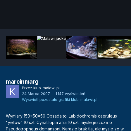
Narzędzia grafik
marcinmarg
Przez
klub-malawi.pl
24 Marca 2007
1 147 wyświetleń
Wyświetl pozostałe grafiki klub-malawi.pl
Wymiary 150x50x50 Obsada to: Labidochromis caeruleus
"yellow" 10 szt. Cynatilopia afra 10 szt. mysle jeszcze o
Pseudotropheus demansoni. Narazie brak tla, ale mysle ze w