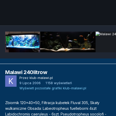
Narzędzia grafik
Malawi 240litrow
Przez
klub-malawi.pl
9 Lipca 2006
1 158 wyświetleń
Wyświetl pozostałe grafiki klub-malawi.pl
Zbiornik 120x40x50, Filtracja kubełek Fluval 305, Skały
wulkaniczne Obsada: Labeotropheus fuelleborni 4szt
Labidochromis caeruleus - 6szt. Pseudotropheus socolofi -