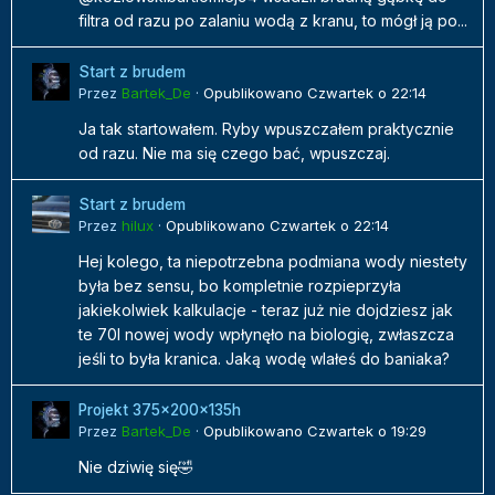
filtra od razu po zalaniu wodą z kranu, to mógł ją po...
Start z brudem
Przez
Bartek_De
·
Opublikowano
Czwartek o 22:14
Ja tak startowałem. Ryby wpuszczałem praktycznie
od razu. Nie ma się czego bać, wpuszczaj.
Start z brudem
Przez
hilux
·
Opublikowano
Czwartek o 22:14
Hej kolego, ta niepotrzebna podmiana wody niestety
była bez sensu, bo kompletnie rozpieprzyła
jakiekolwiek kalkulacje - teraz już nie dojdziesz jak
te 70l nowej wody wpłynęło na biologię, zwłaszcza
jeśli to była kranica. Jaką wodę wlałeś do baniaka?
Projekt 375x200x135h
Przez
Bartek_De
·
Opublikowano
Czwartek o 19:29
Nie dziwię się🤣