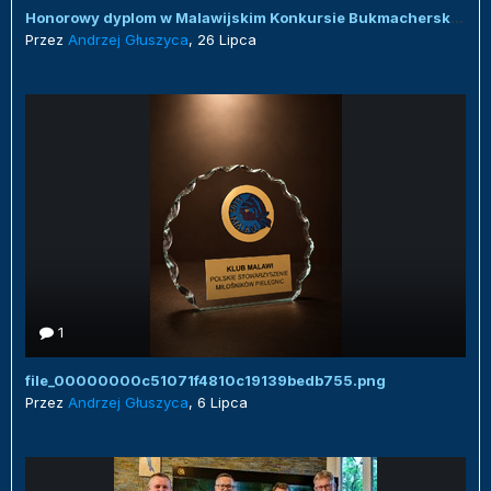
Honorowy dyplom w Malawijskim Konkursie Bukmacherskim :)
Przez
Andrzej Głuszyca
,
26 Lipca
1
file_00000000c51071f4810c19139bedb755.png
Przez
Andrzej Głuszyca
,
6 Lipca