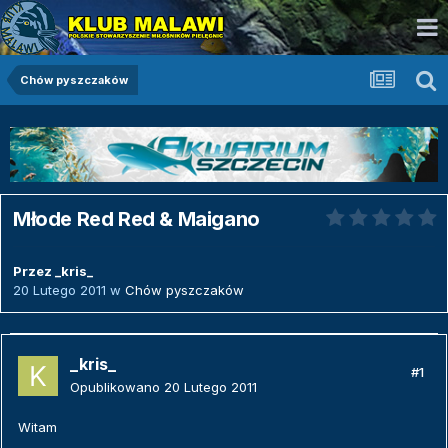
Chów pyszczaków
Młode Red Red & Maigano
Przez
_kris_
20 Lutego 2011
w
Chów pyszczaków
_kris_
#1
Opublikowano
20 Lutego 2011
Witam