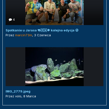
4
Spotkanie u Jarasa 🍻🇲🇼🐠 kolejna edycja 😜
Przez
marcin73m
,
3 Czerwca
IMG_2779.jpeg
Przez
volo
,
8 Marca