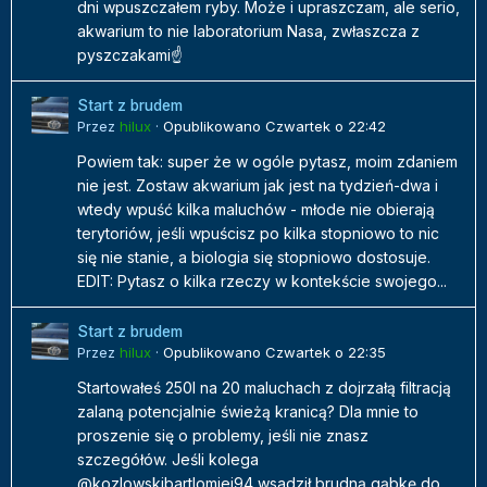
dni wpuszczałem ryby. Może i upraszczam, ale serio,
akwarium to nie laboratorium Nasa, zwłaszcza z
pyszczakami☝️
Start z brudem
Przez
hilux
·
Opublikowano
Czwartek o 22:42
Powiem tak: super że w ogóle pytasz, moim zdaniem
nie jest. Zostaw akwarium jak jest na tydzień-dwa i
wtedy wpuść kilka maluchów - młode nie obierają
terytoriów, jeśli wpuścisz po kilka stopniowo to nic
się nie stanie, a biologia się stopniowo dostosuje.
EDIT: Pytasz o kilka rzeczy w kontekście swojego...
Start z brudem
Przez
hilux
·
Opublikowano
Czwartek o 22:35
Startowałeś 250l na 20 maluchach z dojrzałą filtracją
zalaną potencjalnie świeżą kranicą? Dla mnie to
proszenie się o problemy, jeśli nie znasz
szczegółów. Jeśli kolega
@kozlowskibartlomiej94 wsadził brudną gąbkę do