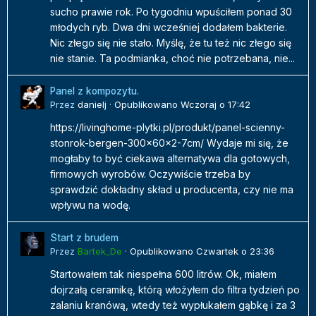
sucho prawie rok. Po tygodniu wpuściłem ponad 30
młodych ryb. Dwa dni wcześniej dodałem bakterie.
Nic złego się nie stało. Myślę, że tu też nic złego się
nie stanie. Ta podmianka, choć nie potrzebana, nie...
Panel z kompozytu.
Przez
danielj
·
Opublikowano
Wczoraj o 17:42
https://livinghome-plytki.pl/produkt/panel-scienny-
stonrok-bergen-300x60x2-7cm/ Wydaje mi się, że
mogłaby to być ciekawa alternatywa dla gotowych,
firmowych wyrobów. Oczywiście trzeba by
sprawdzić dokładny skład u producenta, czy nie ma
wpływu na wodę.
Start z brudem
Przez
Bartek_De
·
Opublikowano
Czwartek o 23:36
Startowałem tak niespełna 600 litrów. Ok, miałem
dojrzałą ceramikę, którą włożyłem do filtra tydzień po
zalaniu kranówą, wtedy też wypłukałem gąbkę i za 3