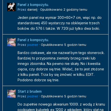
Panel z kompozytu.
Przez
danielj
·
Opublikowano
2 godziny temu
Jeden panel ma wymiar 300x60x7 cm, więc np. do
standardowej 450 wystarczy na obklejenie trzech
boków. do 576 l. także. W 720l już tylko dwa boki.
Panel z kompozytu.
Przez
pozner
·
Opublikowano
5 godzin temu
Bardzo ciekawe, ale nie nazwał bym tego stonerock.
Bardziej to przypomina ziemisty brzeg rzeki lub
innego zbiornika. Na pewno nie skały. No i kwestia
cięcia, czy dobrze się tnie. Widać, że to jest złożone
z kilku paneli. Trza by się zmówić w kilku. EDIT.
Podobno dobrze się tnie.
Start z brudem
Przez
pozner
·
Opublikowano
5 godzin temu
Do zupełnie nowego akwarium 1000l. z wodą z kranu
podpiąłem kubełek ex 1200 z wkładem, który stał na