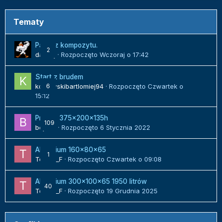
Tematy
Panel z kompozytu.
2
danielj
· Rozpoczęto
Wczoraj o 17:42
Start z brudem
kozlowskibartlomiej94
6
· Rozpoczęto
Czwartek o
15:12
Projekt 375x200x135h
109
bojack
· Rozpoczęto
6 Stycznia 2022
Akwarium 160x80x65
1
Tomek_F
· Rozpoczęto
Czwartek o 09:08
Akwarium 300x100x65 1950 litrów
40
Tomek_F
· Rozpoczęto
19 Grudnia 2025