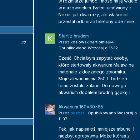
w rozmiarze jumbo i moze mi ją wkleić
w mazowieckim. Byłem umówiony z
Nexus już dwa razy, ale właściciel
przestał odbierać telefony ode mnie
Start z brudem
Przez
kozlowskibartlomiej94
·
#7
Opublikowano
Wczoraj o 15:12
Cześć. Chciałbym zapytać osoby,
które startowały akwarium Malawi na
materiale z dojrzałego zbiornika.
Moje akwarium ma 250 l. Tydzień
temu zostało zalane. Do nowego
akwarium dodałem brudną gąbkę i...
Akwarium 160x80x65
Przez
pozner
·
Opublikowano
Wczoraj o
11:37
Tak, jak napisałeś, mniejsza mbuna. I
niezbyt agresywna. Może któraś z