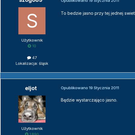
Opublikowano
19 Stycznia 2011
To bedzie jasno przy tej jednej swie
Użytkownik
10
47
Lokalizacja: śląsk
eljot
Opublikowano
19 Stycznia 2011
Będzie wystarczająco jasno.
Użytkownik
1 890