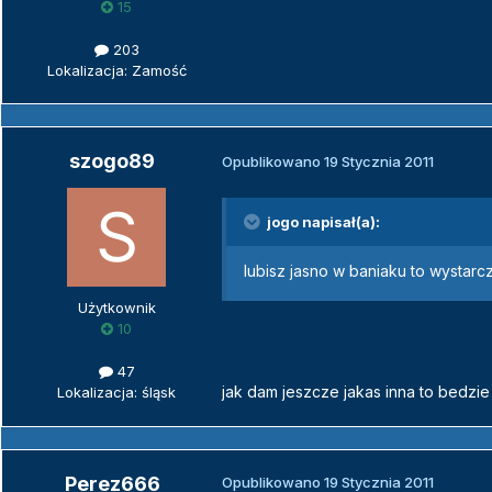
15
203
Lokalizacja: Zamość
szogo89
Opublikowano
19 Stycznia 2011
jogo napisał(a):
lubisz jasno w baniaku to wystarcz
Użytkownik
10
47
jak dam jeszcze jakas inna to bedzie
Lokalizacja: śląsk
Perez666
Opublikowano
19 Stycznia 2011