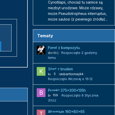
Cynotilapii, chociaż tu samice są
niezbyt urodziwe. Może rdzawy,
może Pseudotropheus interruptus,
może saulosi (z pewnego źródła)...
Tematy
Panel z kompozytu.
danielj
0
· Rozpoczęto
2 godziny
temu
Start z brudem
kozlowskibartlomiej94
5
·
Rozpoczęto
Wczoraj o 15:12
Projekt 375x200x135h
bojack
109
· Rozpoczęto
6 Stycznia
2022
Akwarium 160x80x65