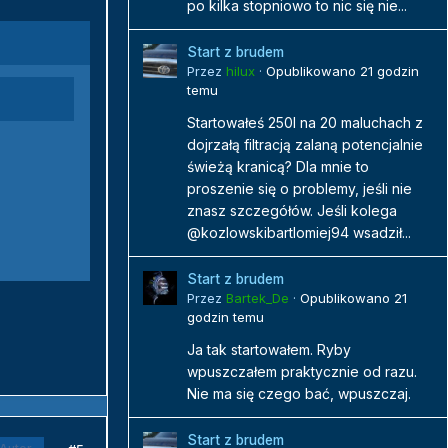
po kilka stopniowo to nic się nie...
Start z brudem
Przez
hilux
·
Opublikowano
21 godzin
temu
Startowałeś 250l na 20 maluchach z
dojrzałą filtracją zalaną potencjalnie
świeżą kranicą? Dla mnie to
proszenie się o problemy, jeśli nie
znasz szczegółów. Jeśli kolega
@kozlowskibartlomiej94 wsadził...
Start z brudem
Przez
Bartek_De
·
Opublikowano
21
godzin temu
Ja tak startowałem. Ryby
wpuszczałem praktycznie od razu.
Nie ma się czego bać, wpuszczaj.
Start z brudem