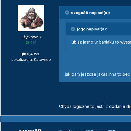
szogo89 napisał(a):
jogo napisał(a):
Użytkownik
lubisz jasno w baniaku to wysta
431
6,4 tys.
Lokalizacja: Katowice
jak dam jeszcze jakas inna to bed
Chyba logiczne to jest ,iż dodanie d
szogo89