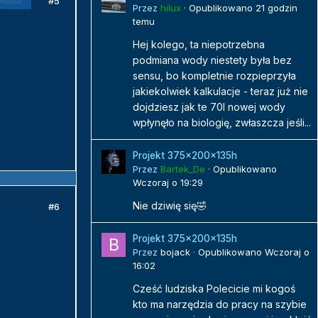
#5
Autor
Przez
hilux
·
Opublikowano
21 godzin
temu
Hej kolego, ta niepotrzebna
podmiana wody niestety była bez
sensu, bo kompletnie rozpieprzyła
jakiekolwiek kalkulacje - teraz już nie
dojdziesz jak te 70l nowej wody
wpłynęło na biologię, zwłaszcza jeśli...
Projekt 375x200x135h
Przez
Bartek_De
·
Opublikowano
Wczoraj o 19:29
Nie dziwię się🤣
#6
Projekt 375x200x135h
Przez
bojack
·
Opublikowano
Wczoraj o
16:02
Cześć ludziska Polecicie mi kogoś
kto ma narzędzia do pracy na szybie