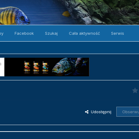
by
Facebook
Szukaj
Cała aktywność
Serwis
Udostępnij
Obserwu