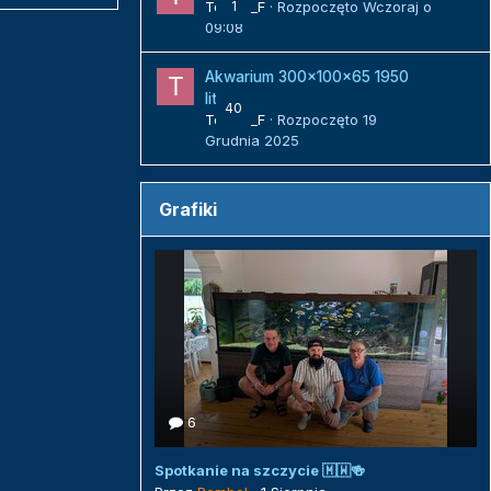
Tomek_F
1
· Rozpoczęto
Wczoraj o
09:08
Akwarium 300x100x65 1950
litrów
40
Tomek_F
· Rozpoczęto
19
Grudnia 2025
Grafiki
6
Spotkanie na szczycie 🇲🇼🍻