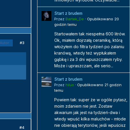
Start z brudem
Przez
Bartek_De
·
Opublikowano
20
godzin temu
Startowałem tak niespełna 600 litrów.
Ok, miałem dojrzałą ceramikę, którą
#3
Autor
włożyłem do filtra tydzień po zalaniu
kranówą, wtedy też wypłukałem
gąbkę i za 3 dni wpuszczałem ryby.
Może i upraszczam, ale serio...
Start z brudem
Przez
hilux
·
Opublikowano
21 godzin
temu
Powiem tak: super że w ogóle pytasz,
moim zdaniem nie jest. Zostaw
akwarium jak jest na tydzień-dwa i
wtedy wpuść kilka maluchów - młode
nie obierają terytoriów, jeśli wpuścisz
#4