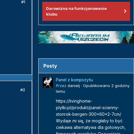
#1
Darowizna na funkcjonowanie
klubu
Posty
Panel z kompozytu.
Przez
danielj
·
Opublikowano
2 godziny
#2
temu
https://livinghome-
plytki.pl/produkt/panel-scienny-
stonrok-bergen-300x60x2-7cm/
Wydaje mi się, że mogłaby to być
ciekawa alternatywa dla gotowych,
firmowych wyrobów. Oczywiście...